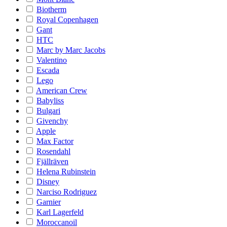
Biotherm
Royal Copenhagen
Gant
HTC
Marc by Marc Jacobs
Valentino
Escada
Lego
American Crew
Babyliss
Bulgari
Givenchy
Apple
Max Factor
Rosendahl
Fjällräven
Helena Rubinstein
Disney
Narciso Rodriguez
Garnier
Karl Lagerfeld
Moroccanoil