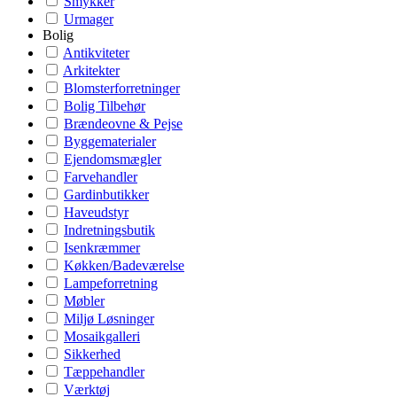
Smykker
Urmager
Bolig
Antikviteter
Arkitekter
Blomsterforretninger
Bolig Tilbehør
Brændeovne & Pejse
Byggematerialer
Ejendomsmægler
Farvehandler
Gardinbutikker
Haveudstyr
Indretningsbutik
Isenkræmmer
Køkken/Badeværelse
Lampeforretning
Møbler
Miljø Løsninger
Mosaikgalleri
Sikkerhed
Tæppehandler
Værktøj