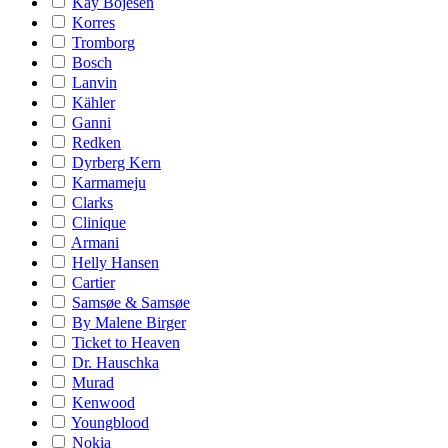
Kay Bojesen
Korres
Tromborg
Bosch
Lanvin
Kähler
Ganni
Redken
Dyrberg Kern
Karmameju
Clarks
Clinique
Armani
Helly Hansen
Cartier
Samsøe & Samsøe
By Malene Birger
Ticket to Heaven
Dr. Hauschka
Murad
Kenwood
Youngblood
Nokia