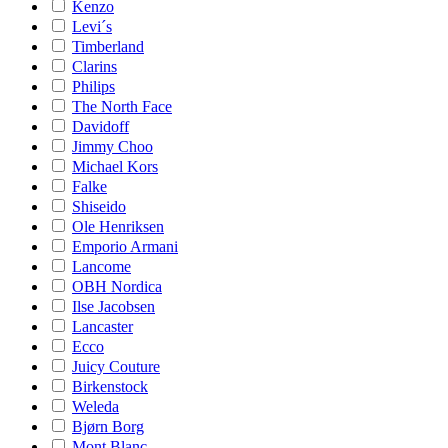
Kenzo
Levi´s
Timberland
Clarins
Philips
The North Face
Davidoff
Jimmy Choo
Michael Kors
Falke
Shiseido
Ole Henriksen
Emporio Armani
Lancome
OBH Nordica
Ilse Jacobsen
Lancaster
Ecco
Juicy Couture
Birkenstock
Weleda
Bjørn Borg
Mont Blanc