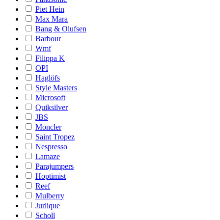
Piet Hein
Max Mara
Bang & Olufsen
Barbour
Wmf
Filippa K
OPI
Haglöfs
Style Masters
Microsoft
Quiksilver
JBS
Moncler
Saint Tropez
Nespresso
Lamaze
Parajumpers
Hoptimist
Reef
Mulberry
Jurlique
Scholl