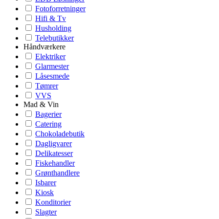
Fotoforretninger
Hifi & Tv
Husholding
Telebutikker
Håndværkere
Elektriker
Glarmester
Låsesmede
Tømrer
VVS
Mad & Vin
Bagerier
Catering
Chokoladebutik
Dagligvarer
Delikatesser
Fiskehandler
Grønthandlere
Isbarer
Kiosk
Konditorier
Slagter