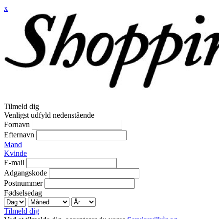
x
Tilmeld dig
Venligst udfyld nedenstående
Fornavn
Efternavn
Mand
Kvinde
E-mail
Adgangskode
Postnummer
Fødselsedag
Tilmeld dig