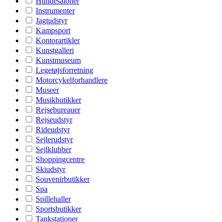
Hundesaloner
Instrumenter
Jagtudstyr
Kampsport
Kontorartikler
Kunstgalleri
Kunstmuseum
Legetøjsforretning
Motorcykelforhandlere
Museer
Musikbutikker
Rejsebureauer
Rejseudstyr
Rideudstyr
Sejlerudstyr
Sejlklubber
Shoppingcentre
Skiudstyr
Souvenirbutikker
Spa
Spillehaller
Sportsbutikker
Tankstationer