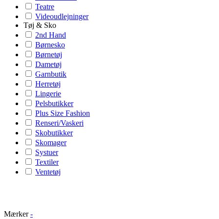
Teatre
Videoudlejninger
Tøj & Sko
2nd Hand
Børnesko
Børnetøj
Dametøj
Garnbutik
Herretøj
Lingerie
Pelsbutikker
Plus Size Fashion
Renseri/Vaskeri
Skobutikker
Skomager
Systuer
Textiler
Ventetøj
Mærker
-