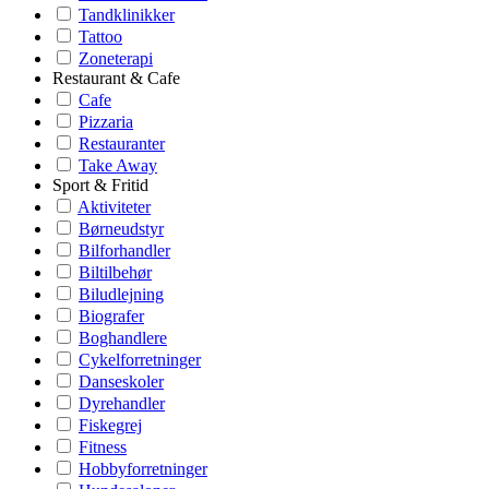
Tandklinikker
Tattoo
Zoneterapi
Restaurant & Cafe
Cafe
Pizzaria
Restauranter
Take Away
Sport & Fritid
Aktiviteter
Børneudstyr
Bilforhandler
Biltilbehør
Biludlejning
Biografer
Boghandlere
Cykelforretninger
Danseskoler
Dyrehandler
Fiskegrej
Fitness
Hobbyforretninger