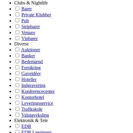
Clubs & Nightlife
Barer
Private Klubber
Pub
Stripbarer
Venues
Vinbarer
Diverse
Auktioner
Banker
Bedemænd
Forsikring
Gaveidéer
Hoteller
Indgravering
Konferencecenter
Kontorhotel
Leveringsservice
Trafikskole
Valutaveksling
Elektronik & Tele
EDB
EDB Løsninger