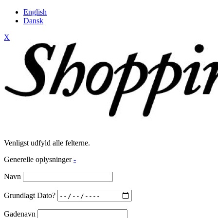
English
Dansk
X
Venligst udfyld alle felterne.
Generelle oplysninger
-
Navn
Grundlagt Dato?
Gadenavn