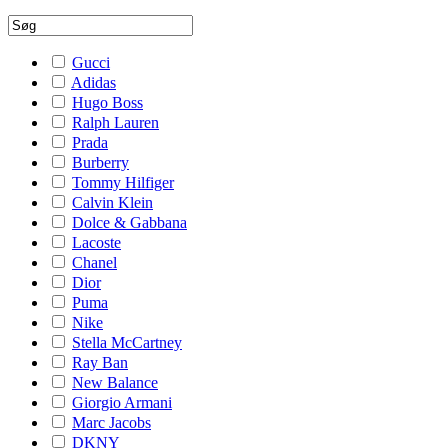
Gucci
Adidas
Hugo Boss
Ralph Lauren
Prada
Burberry
Tommy Hilfiger
Calvin Klein
Dolce & Gabbana
Lacoste
Chanel
Dior
Puma
Nike
Stella McCartney
Ray Ban
New Balance
Giorgio Armani
Marc Jacobs
DKNY