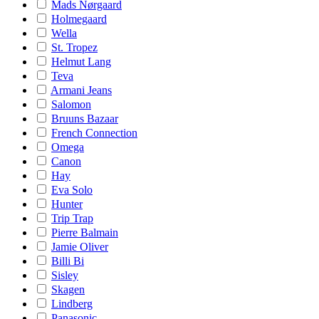
Mads Nørgaard
Holmegaard
Wella
St. Tropez
Helmut Lang
Teva
Armani Jeans
Salomon
Bruuns Bazaar
French Connection
Omega
Canon
Hay
Eva Solo
Hunter
Trip Trap
Pierre Balmain
Jamie Oliver
Billi Bi
Sisley
Skagen
Lindberg
Panasonic