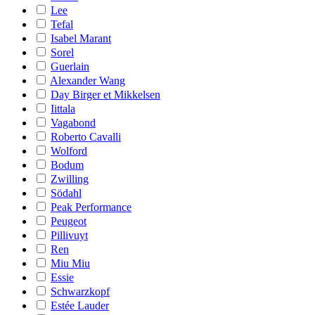
Lee
Tefal
Isabel Marant
Sorel
Guerlain
Alexander Wang
Day Birger et Mikkelsen
Iittala
Vagabond
Roberto Cavalli
Wolford
Bodum
Zwilling
Södahl
Peak Performance
Peugeot
Pillivuyt
Ren
Miu Miu
Essie
Schwarzkopf
Estée Lauder