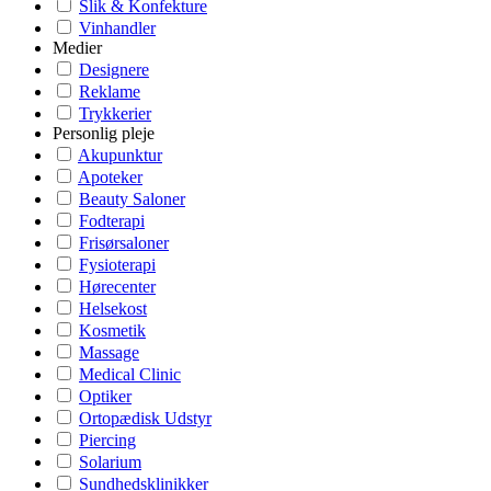
Slik & Konfekture
Vinhandler
Medier
Designere
Reklame
Trykkerier
Personlig pleje
Akupunktur
Apoteker
Beauty Saloner
Fodterapi
Frisørsaloner
Fysioterapi
Hørecenter
Helsekost
Kosmetik
Massage
Medical Clinic
Optiker
Ortopædisk Udstyr
Piercing
Solarium
Sundhedsklinikker