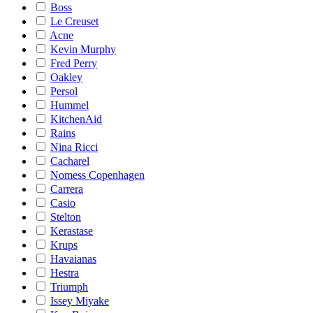
Boss
Le Creuset
Acne
Kevin Murphy
Fred Perry
Oakley
Persol
Hummel
KitchenAid
Rains
Nina Ricci
Cacharel
Nomess Copenhagen
Carrera
Casio
Stelton
Kerastase
Krups
Havaianas
Hestra
Triumph
Issey Miyake