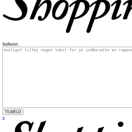
Indberet
TILMELD
x