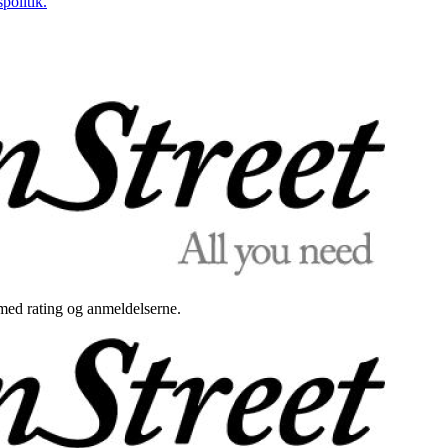
politik.
med rating og anmeldelserne.