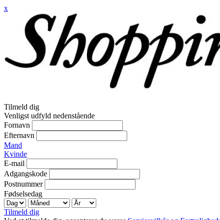
x
Tilmeld dig
Venligst udfyld nedenstående
Fornavn
Efternavn
Mand
Kvinde
E-mail
Adgangskode
Postnummer
Fødselsedag
Tilmeld dig