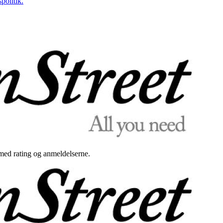
politik.
med rating og anmeldelserne.