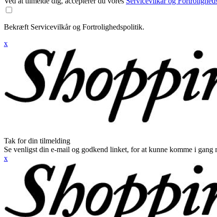
Ved at tilmelde dig, accepterer du vores
Servicevilkår og Fortroligheds
Bekræft Servicevilkår og Fortrolighedspolitik.
x
Tak for din tilmelding
Se venligst din e-mail og godkend linket, for at kunne komme i gang 
x