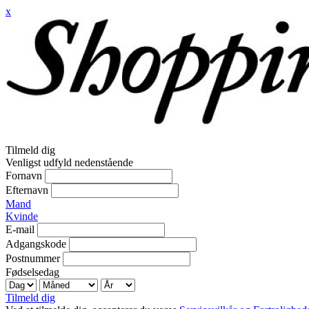
x
Tilmeld dig
Venligst udfyld nedenstående
Fornavn
Efternavn
Mand
Kvinde
E-mail
Adgangskode
Postnummer
Fødselsedag
Tilmeld dig