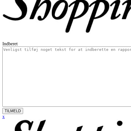
Indberet
TILMELD
x