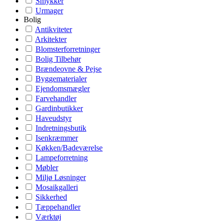
Smykker
Urmager
Bolig
Antikviteter
Arkitekter
Blomsterforretninger
Bolig Tilbehør
Brændeovne & Pejse
Byggematerialer
Ejendomsmægler
Farvehandler
Gardinbutikker
Haveudstyr
Indretningsbutik
Isenkræmmer
Køkken/Badeværelse
Lampeforretning
Møbler
Miljø Løsninger
Mosaikgalleri
Sikkerhed
Tæppehandler
Værktøj