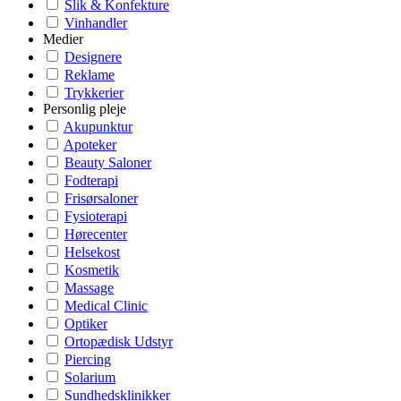
Slik & Konfekture
Vinhandler
Medier
Designere
Reklame
Trykkerier
Personlig pleje
Akupunktur
Apoteker
Beauty Saloner
Fodterapi
Frisørsaloner
Fysioterapi
Hørecenter
Helsekost
Kosmetik
Massage
Medical Clinic
Optiker
Ortopædisk Udstyr
Piercing
Solarium
Sundhedsklinikker