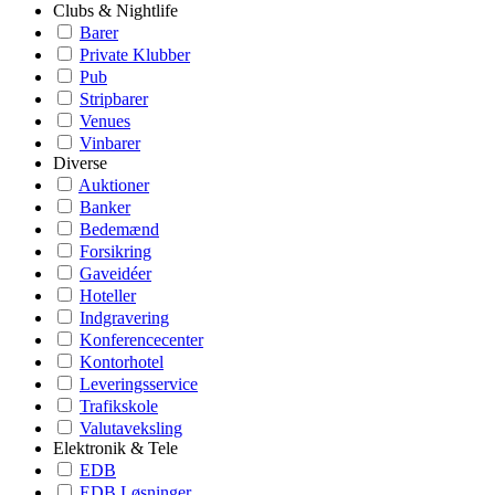
Clubs & Nightlife
Barer
Private Klubber
Pub
Stripbarer
Venues
Vinbarer
Diverse
Auktioner
Banker
Bedemænd
Forsikring
Gaveidéer
Hoteller
Indgravering
Konferencecenter
Kontorhotel
Leveringsservice
Trafikskole
Valutaveksling
Elektronik & Tele
EDB
EDB Løsninger