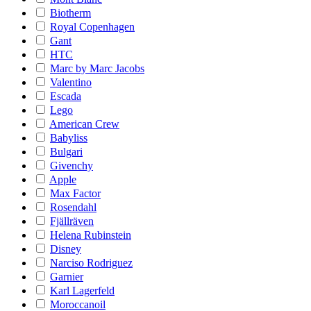
Biotherm
Royal Copenhagen
Gant
HTC
Marc by Marc Jacobs
Valentino
Escada
Lego
American Crew
Babyliss
Bulgari
Givenchy
Apple
Max Factor
Rosendahl
Fjällräven
Helena Rubinstein
Disney
Narciso Rodriguez
Garnier
Karl Lagerfeld
Moroccanoil