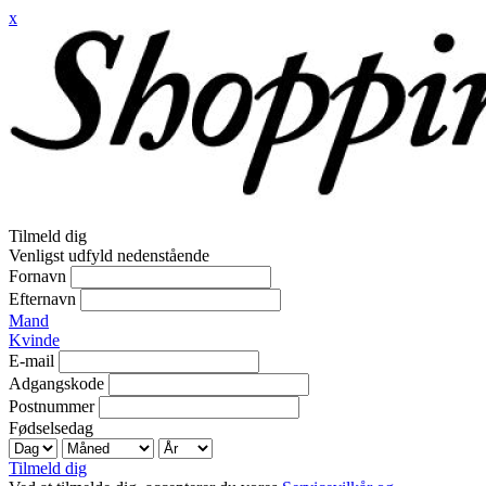
x
Tilmeld dig
Venligst udfyld nedenstående
Fornavn
Efternavn
Mand
Kvinde
E-mail
Adgangskode
Postnummer
Fødselsedag
Tilmeld dig