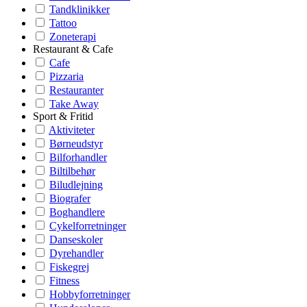
Tandklinikker
Tattoo
Zoneterapi
Restaurant & Cafe
Cafe
Pizzaria
Restauranter
Take Away
Sport & Fritid
Aktiviteter
Børneudstyr
Bilforhandler
Biltilbehør
Biludlejning
Biografer
Boghandlere
Cykelforretninger
Danseskoler
Dyrehandler
Fiskegrej
Fitness
Hobbyforretninger