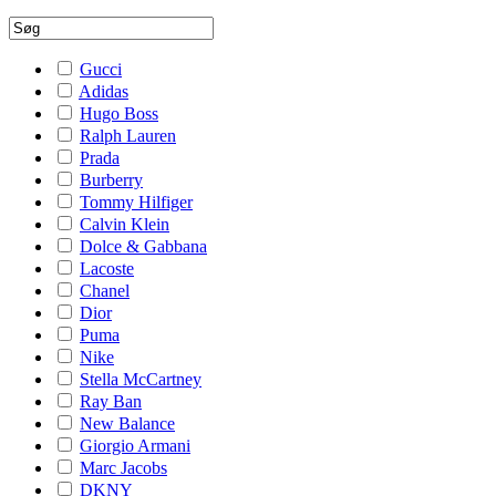
Gucci
Adidas
Hugo Boss
Ralph Lauren
Prada
Burberry
Tommy Hilfiger
Calvin Klein
Dolce & Gabbana
Lacoste
Chanel
Dior
Puma
Nike
Stella McCartney
Ray Ban
New Balance
Giorgio Armani
Marc Jacobs
DKNY