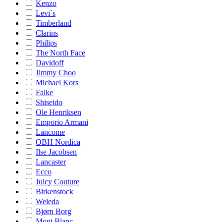
Kenzo
Levi´s
Timberland
Clarins
Philips
The North Face
Davidoff
Jimmy Choo
Michael Kors
Falke
Shiseido
Ole Henriksen
Emporio Armani
Lancome
OBH Nordica
Ilse Jacobsen
Lancaster
Ecco
Juicy Couture
Birkenstock
Weleda
Bjørn Borg
Mont Blanc