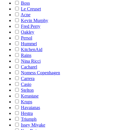
Boss
Le Creuset
Acne
Kevin Murphy
Fred Perry
Oakley
Persol
Hummel
KitchenAid
Rains
Nina Ricci
Cacharel
Nomess Copenhagen
Carrera
Casio
Stelton
Kerastase
Krups
Havaianas
Hestra
Triumph
Issey Miyake