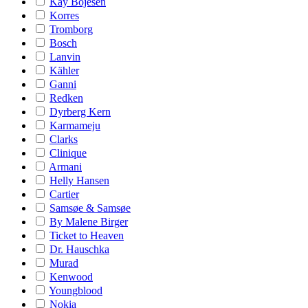
Kay Bojesen
Korres
Tromborg
Bosch
Lanvin
Kähler
Ganni
Redken
Dyrberg Kern
Karmameju
Clarks
Clinique
Armani
Helly Hansen
Cartier
Samsøe & Samsøe
By Malene Birger
Ticket to Heaven
Dr. Hauschka
Murad
Kenwood
Youngblood
Nokia