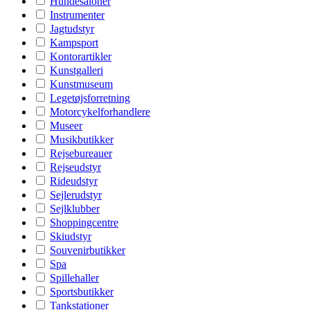
Hundesaloner
Instrumenter
Jagtudstyr
Kampsport
Kontorartikler
Kunstgalleri
Kunstmuseum
Legetøjsforretning
Motorcykelforhandlere
Museer
Musikbutikker
Rejsebureauer
Rejseudstyr
Rideudstyr
Sejlerudstyr
Sejlklubber
Shoppingcentre
Skiudstyr
Souvenirbutikker
Spa
Spillehaller
Sportsbutikker
Tankstationer