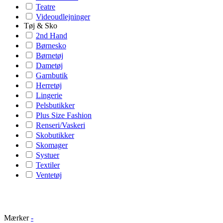
Teatre
Videoudlejninger
Tøj & Sko
2nd Hand
Børnesko
Børnetøj
Dametøj
Garnbutik
Herretøj
Lingerie
Pelsbutikker
Plus Size Fashion
Renseri/Vaskeri
Skobutikker
Skomager
Systuer
Textiler
Ventetøj
Mærker
-