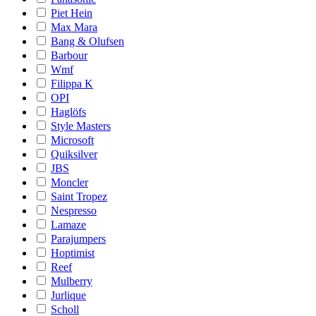
Piet Hein
Max Mara
Bang & Olufsen
Barbour
Wmf
Filippa K
OPI
Haglöfs
Style Masters
Microsoft
Quiksilver
JBS
Moncler
Saint Tropez
Nespresso
Lamaze
Parajumpers
Hoptimist
Reef
Mulberry
Jurlique
Scholl