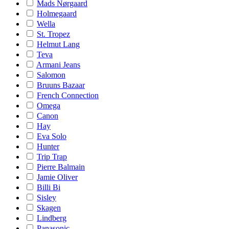
Mads Nørgaard
Holmegaard
Wella
St. Tropez
Helmut Lang
Teva
Armani Jeans
Salomon
Bruuns Bazaar
French Connection
Omega
Canon
Hay
Eva Solo
Hunter
Trip Trap
Pierre Balmain
Jamie Oliver
Billi Bi
Sisley
Skagen
Lindberg
Panasonic