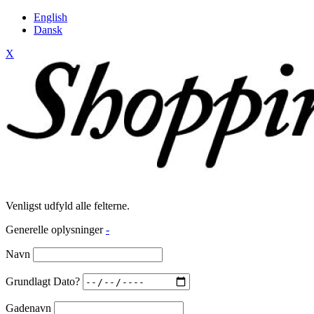
English
Dansk
X
Venligst udfyld alle felterne.
Generelle oplysninger
-
Navn
Grundlagt Dato?
Gadenavn