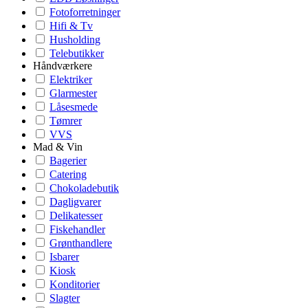
Fotoforretninger
Hifi & Tv
Husholding
Telebutikker
Håndværkere
Elektriker
Glarmester
Låsesmede
Tømrer
VVS
Mad & Vin
Bagerier
Catering
Chokoladebutik
Dagligvarer
Delikatesser
Fiskehandler
Grønthandlere
Isbarer
Kiosk
Konditorier
Slagter