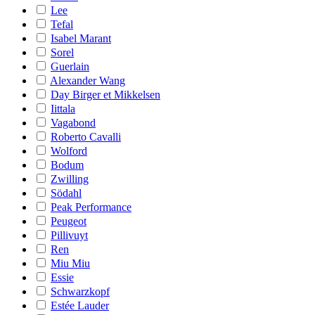
Lee
Tefal
Isabel Marant
Sorel
Guerlain
Alexander Wang
Day Birger et Mikkelsen
Iittala
Vagabond
Roberto Cavalli
Wolford
Bodum
Zwilling
Södahl
Peak Performance
Peugeot
Pillivuyt
Ren
Miu Miu
Essie
Schwarzkopf
Estée Lauder