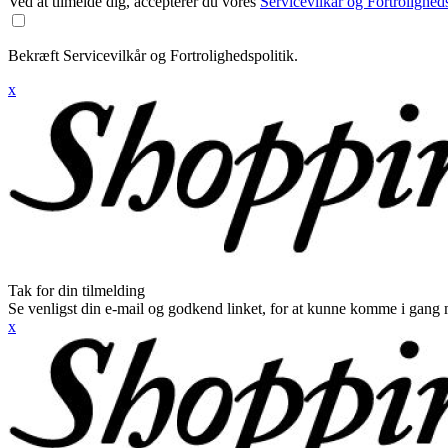
Ved at tilmelde dig, accepterer du vores
Servicevilkår og Fortroligheds
Bekræft Servicevilkår og Fortrolighedspolitik.
x
Tak for din tilmelding
Se venligst din e-mail og godkend linket, for at kunne komme i gang 
x