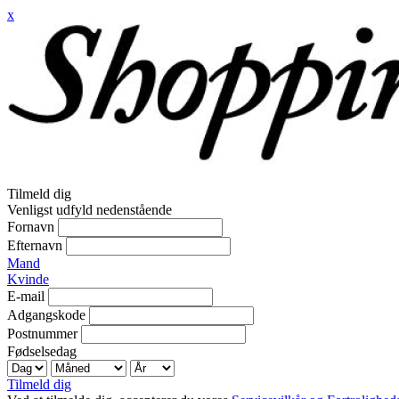
x
Tilmeld dig
Venligst udfyld nedenstående
Fornavn
Efternavn
Mand
Kvinde
E-mail
Adgangskode
Postnummer
Fødselsedag
Tilmeld dig