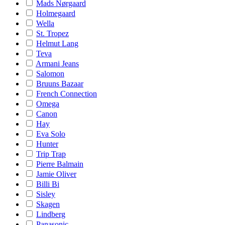
Mads Nørgaard
Holmegaard
Wella
St. Tropez
Helmut Lang
Teva
Armani Jeans
Salomon
Bruuns Bazaar
French Connection
Omega
Canon
Hay
Eva Solo
Hunter
Trip Trap
Pierre Balmain
Jamie Oliver
Billi Bi
Sisley
Skagen
Lindberg
Panasonic