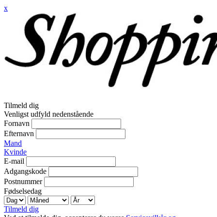
x
Tilmeld dig
Venligst udfyld nedenstående
Fornavn
Efternavn
Mand
Kvinde
E-mail
Adgangskode
Postnummer
Fødselsedag
Tilmeld dig