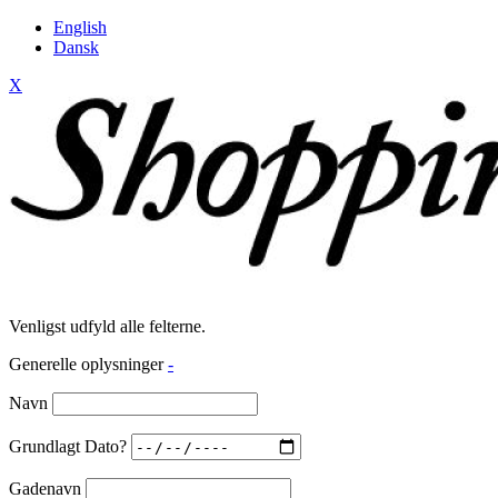
English
Dansk
X
Venligst udfyld alle felterne.
Generelle oplysninger
-
Navn
Grundlagt Dato?
Gadenavn