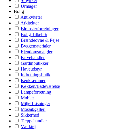
Smykker
Urmager
Bolig
Antikviteter
Arkitekter
Blomsterforretninger
Bolig Tilbehør
Brændeovne & Pejse
Byggematerialer
Ejendomsmægler
Farvehandler
Gardinbutikker
Haveudstyr
Indretningsbutik
Isenkræmmer
Køkken/Badeværelse
Lampeforretning
Møbler
Miljø Løsninger
Mosaikgalleri
Sikkerhed
Tæppehandler
Værktøj