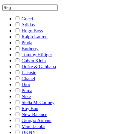
Gucci
Adidas
Hugo Boss
Ralph Lauren
Prada
Burberry
Tommy Hilfiger
Calvin Klein
Dolce & Gabbana
Lacoste
Chanel
Dior
Puma
Nike
Stella McCartney
Ray Ban
New Balance
Giorgio Armani
Marc Jacobs
DKNY