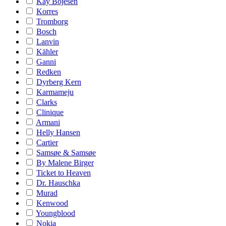
Kay Bojesen
Korres
Tromborg
Bosch
Lanvin
Kähler
Ganni
Redken
Dyrberg Kern
Karmameju
Clarks
Clinique
Armani
Helly Hansen
Cartier
Samsøe & Samsøe
By Malene Birger
Ticket to Heaven
Dr. Hauschka
Murad
Kenwood
Youngblood
Nokia