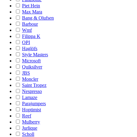
Piet Hein
Max Mara
Bang & Olufsen
Barbour
Wmf
Filippa K
OPI
Haglöfs
Style Masters
Microsoft
Quiksilver
JBS
Moncler
Saint Tropez
Nespresso
Lamaze
Parajumpers
Hoptimist
Reef
Mulberry
Jurlique
Scholl