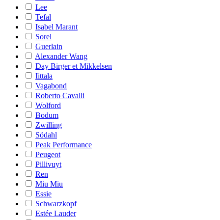
Lee
Tefal
Isabel Marant
Sorel
Guerlain
Alexander Wang
Day Birger et Mikkelsen
Iittala
Vagabond
Roberto Cavalli
Wolford
Bodum
Zwilling
Södahl
Peak Performance
Peugeot
Pillivuyt
Ren
Miu Miu
Essie
Schwarzkopf
Estée Lauder