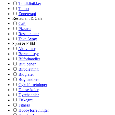
Tandklinikker
Tattoo
Zoneterapi
Restaurant & Cafe
Cafe
Pizzaria
Restauranter
Take Away
Sport & Fritid
Aktiviteter
Børneudstyr
Bilforhandler
Biltilbehør
Biludlejning
Biografer
Boghandlere
Cykelforretninger
Danseskoler
Dyrehandler
Fiskegrej
Fitness
Hobbyforretninger