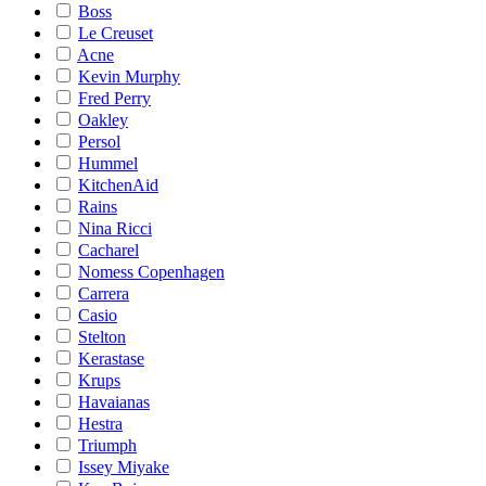
Boss
Le Creuset
Acne
Kevin Murphy
Fred Perry
Oakley
Persol
Hummel
KitchenAid
Rains
Nina Ricci
Cacharel
Nomess Copenhagen
Carrera
Casio
Stelton
Kerastase
Krups
Havaianas
Hestra
Triumph
Issey Miyake