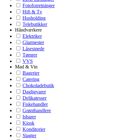
Fotoforretninger
Hifi & Tv
Husholding
Telebutikker
Håndværkere
Elektriker
Glarmester
Låsesmede
Tømrer
VVS
Mad & Vin
Bagerier
Catering
Chokoladebutik
Dagligvarer
Delikatesser
Fiskehandler
Grønthandlere
Isbarer
Kiosk
Konditorier
Slagter