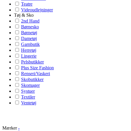
Teatre
Videoudlejninger
Tøj & Sko
2nd Hand
Børnesko
Børnetøj
Dametøj
Garnbutik
Herretøj
Lingerie
Pelsbutikker
Plus Size Fashion
Renseri/Vaskeri
Skobutikker
Skomager
Systuer
Textiler
Ventetøj
Mærker
-