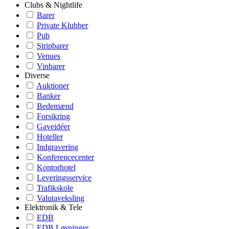
Clubs & Nightlife
Barer
Private Klubber
Pub
Stripbarer
Venues
Vinbarer
Diverse
Auktioner
Banker
Bedemænd
Forsikring
Gaveidéer
Hoteller
Indgravering
Konferencecenter
Kontorhotel
Leveringsservice
Trafikskole
Valutaveksling
Elektronik & Tele
EDB
EDB Løsninger