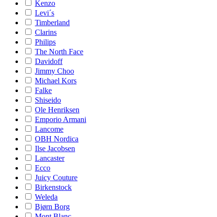
Kenzo
Levi´s
Timberland
Clarins
Philips
The North Face
Davidoff
Jimmy Choo
Michael Kors
Falke
Shiseido
Ole Henriksen
Emporio Armani
Lancome
OBH Nordica
Ilse Jacobsen
Lancaster
Ecco
Juicy Couture
Birkenstock
Weleda
Bjørn Borg
Mont Blanc