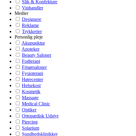
Slik & Konfekture
Vinhandler
Medier
Designere
Reklame
Trykkerier
Personlig pleje
Akupunktur
Apoteker
Beauty Saloner
Fodterapi
Frisørsaloner
Fysioterapi
Hørecenter
Helsekost
Kosmetik
Massage
Medical Clinic
Optiker
Ortopædisk Udstyr
Piercing
Solarium
Sundhedsklinikker