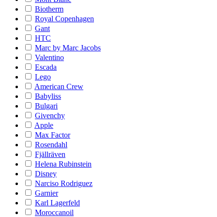
Biotherm
Royal Copenhagen
Gant
HTC
Marc by Marc Jacobs
Valentino
Escada
Lego
American Crew
Babyliss
Bulgari
Givenchy
Apple
Max Factor
Rosendahl
Fjällräven
Helena Rubinstein
Disney
Narciso Rodriguez
Garnier
Karl Lagerfeld
Moroccanoil