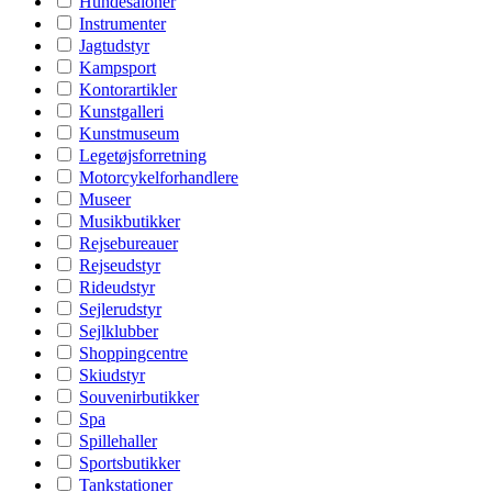
Hundesaloner
Instrumenter
Jagtudstyr
Kampsport
Kontorartikler
Kunstgalleri
Kunstmuseum
Legetøjsforretning
Motorcykelforhandlere
Museer
Musikbutikker
Rejsebureauer
Rejseudstyr
Rideudstyr
Sejlerudstyr
Sejlklubber
Shoppingcentre
Skiudstyr
Souvenirbutikker
Spa
Spillehaller
Sportsbutikker
Tankstationer