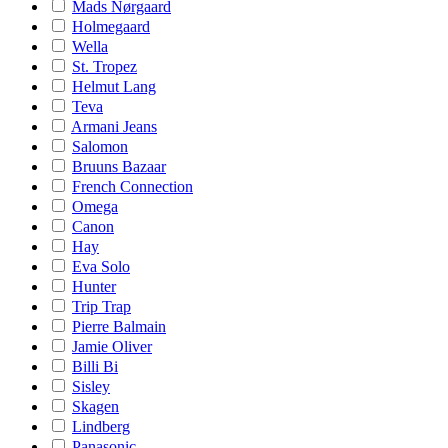
Mads Nørgaard
Holmegaard
Wella
St. Tropez
Helmut Lang
Teva
Armani Jeans
Salomon
Bruuns Bazaar
French Connection
Omega
Canon
Hay
Eva Solo
Hunter
Trip Trap
Pierre Balmain
Jamie Oliver
Billi Bi
Sisley
Skagen
Lindberg
Panasonic