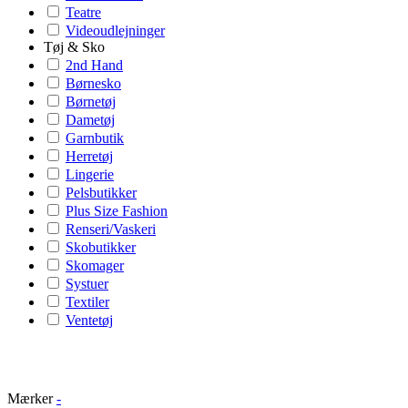
Teatre
Videoudlejninger
Tøj & Sko
2nd Hand
Børnesko
Børnetøj
Dametøj
Garnbutik
Herretøj
Lingerie
Pelsbutikker
Plus Size Fashion
Renseri/Vaskeri
Skobutikker
Skomager
Systuer
Textiler
Ventetøj
Mærker
-