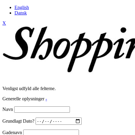
English
Dansk
X
Venligst udfyld alle felterne.
Generelle oplysninger
-
Navn
Grundlagt Dato?
Gadenavn