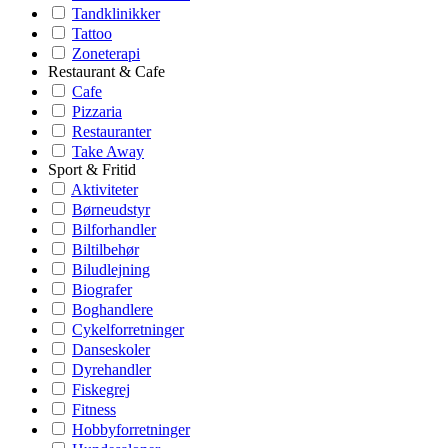
Tandklinikker
Tattoo
Zoneterapi
Restaurant & Cafe
Cafe
Pizzaria
Restauranter
Take Away
Sport & Fritid
Aktiviteter
Børneudstyr
Bilforhandler
Biltilbehør
Biludlejning
Biografer
Boghandlere
Cykelforretninger
Danseskoler
Dyrehandler
Fiskegrej
Fitness
Hobbyforretninger