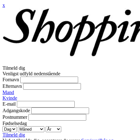
x
Tilmeld dig
Venligst udfyld nedenstående
Fornavn
Efternavn
Mand
Kvinde
E-mail
Adgangskode
Postnummer
Fødselsedag
Tilmeld dig