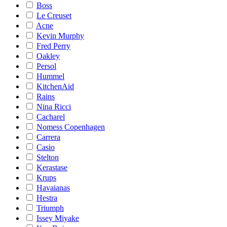
Boss
Le Creuset
Acne
Kevin Murphy
Fred Perry
Oakley
Persol
Hummel
KitchenAid
Rains
Nina Ricci
Cacharel
Nomess Copenhagen
Carrera
Casio
Stelton
Kerastase
Krups
Havaianas
Hestra
Triumph
Issey Miyake