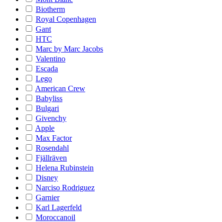
Biotherm
Royal Copenhagen
Gant
HTC
Marc by Marc Jacobs
Valentino
Escada
Lego
American Crew
Babyliss
Bulgari
Givenchy
Apple
Max Factor
Rosendahl
Fjällräven
Helena Rubinstein
Disney
Narciso Rodriguez
Garnier
Karl Lagerfeld
Moroccanoil