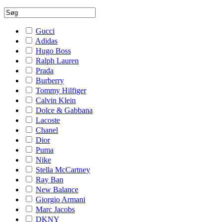
Gucci
Adidas
Hugo Boss
Ralph Lauren
Prada
Burberry
Tommy Hilfiger
Calvin Klein
Dolce & Gabbana
Lacoste
Chanel
Dior
Puma
Nike
Stella McCartney
Ray Ban
New Balance
Giorgio Armani
Marc Jacobs
DKNY