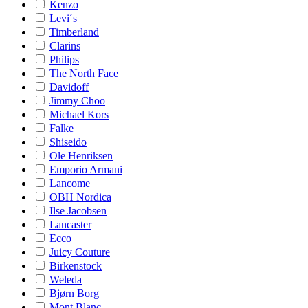
Kenzo
Levi´s
Timberland
Clarins
Philips
The North Face
Davidoff
Jimmy Choo
Michael Kors
Falke
Shiseido
Ole Henriksen
Emporio Armani
Lancome
OBH Nordica
Ilse Jacobsen
Lancaster
Ecco
Juicy Couture
Birkenstock
Weleda
Bjørn Borg
Mont Blanc