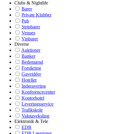
Clubs & Nightlife
Barer
Private Klubber
Pub
Stripbarer
Venues
Vinbarer
Diverse
Auktioner
Banker
Bedemænd
Forsikring
Gaveidéer
Hoteller
Indgravering
Konferencecenter
Kontorhotel
Leveringsservice
Trafikskole
Valutaveksling
Elektronik & Tele
EDB
EDB Løsninger