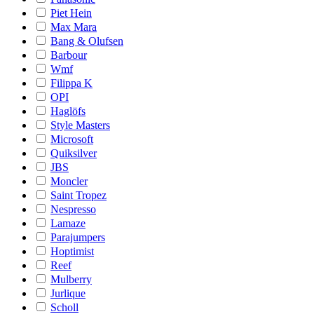
Piet Hein
Max Mara
Bang & Olufsen
Barbour
Wmf
Filippa K
OPI
Haglöfs
Style Masters
Microsoft
Quiksilver
JBS
Moncler
Saint Tropez
Nespresso
Lamaze
Parajumpers
Hoptimist
Reef
Mulberry
Jurlique
Scholl