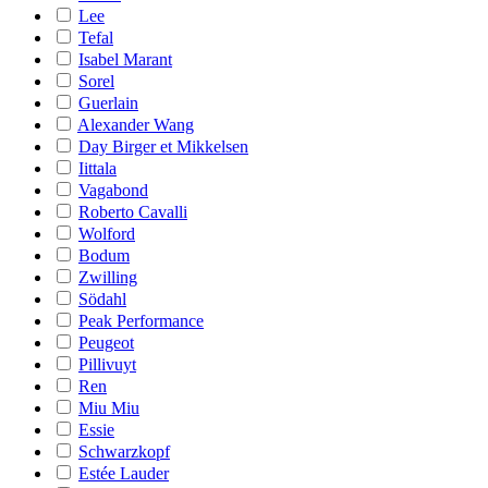
Lee
Tefal
Isabel Marant
Sorel
Guerlain
Alexander Wang
Day Birger et Mikkelsen
Iittala
Vagabond
Roberto Cavalli
Wolford
Bodum
Zwilling
Södahl
Peak Performance
Peugeot
Pillivuyt
Ren
Miu Miu
Essie
Schwarzkopf
Estée Lauder