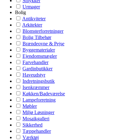
Smykker
Urmager
Bolig
Antikviteter
Arkitekter
Blomsterforretninger
Bolig Tilbehør
Brændeovne & Pejse
Byggematerialer
Ejendomsmægler
Farvehandler
Gardinbutikker
Haveudstyr
Indretningsbutik
Isenkræmmer
Køkken/Badeværelse
Lampeforretning
Møbler
Miljø Løsninger
Mosaikgalleri
Sikkerhed
Tæppehandler
Værktøj