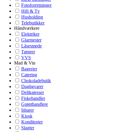
Fotoforretninger
Hifi & Tv
Husholding
Telebutikker
Håndværkere
Elektriker
Glarmester
Låsesmede
Tømrer
VVS
Mad & Vin
Bagerier
Catering
Chokoladebutik
Dagligvarer
Delikatesser
Fiskehandler
Grønthandlere
Isbarer
Kiosk
Konditorier
Slagter