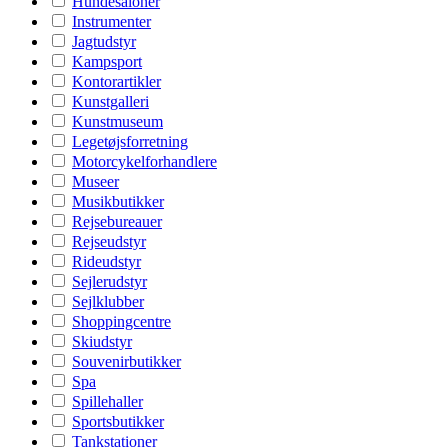
Hundesaloner
Instrumenter
Jagtudstyr
Kampsport
Kontorartikler
Kunstgalleri
Kunstmuseum
Legetøjsforretning
Motorcykelforhandlere
Museer
Musikbutikker
Rejsebureauer
Rejseudstyr
Rideudstyr
Sejlerudstyr
Sejlklubber
Shoppingcentre
Skiudstyr
Souvenirbutikker
Spa
Spillehaller
Sportsbutikker
Tankstationer