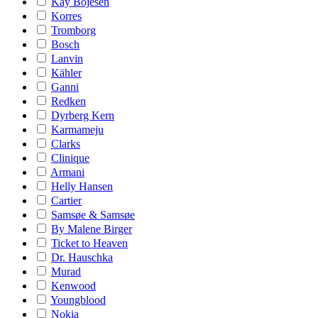
Kay Bojesen
Korres
Tromborg
Bosch
Lanvin
Kähler
Ganni
Redken
Dyrberg Kern
Karmameju
Clarks
Clinique
Armani
Helly Hansen
Cartier
Samsøe & Samsøe
By Malene Birger
Ticket to Heaven
Dr. Hauschka
Murad
Kenwood
Youngblood
Nokia