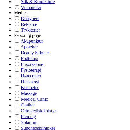
Slik & Konfekture
Vinhandler
Medier
Designere
Reklame
Trykkerier
Personlig pleje
Akupunktur
Apoteker
Beauty Saloner
Fodterapi
Frisørsaloner
Fysioterapi
Hørecenter
Helsekost
Kosmetik
Massage
Medical Clinic
Optiker
Ortopædisk Udstyr
Piercing
Solarium
Sundhedsklinikker