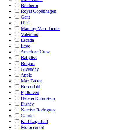
Biotherm
Royal Copenhagen
Gant
HTC
Marc by Marc Jacobs
Valentino
Escada
Lego
American Crew
Babyliss
Bulgari
Givenchy
Apple
Max Factor
Rosendahl
Fjällräven
Helena Rubinstein
Disney
Narciso Rodriguez
Garnier
Karl Lagerfeld
Moroccanoil