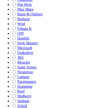
Piet Hein
Max Mara
Bang & Olufsen
Barbour
Wmf
Filippa K
OPI
Haglöfs
Style Masters
Microsoft
Quiksilver
JBS
Moncler
Saint Tropez
Nespresso
Lamaze
Parajumpers
Hoptimist
Reef
Mulberry
Jurlique
Scholl