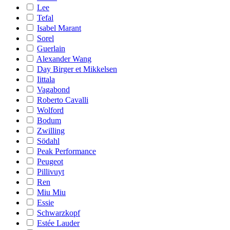
Lee
Tefal
Isabel Marant
Sorel
Guerlain
Alexander Wang
Day Birger et Mikkelsen
Iittala
Vagabond
Roberto Cavalli
Wolford
Bodum
Zwilling
Södahl
Peak Performance
Peugeot
Pillivuyt
Ren
Miu Miu
Essie
Schwarzkopf
Estée Lauder