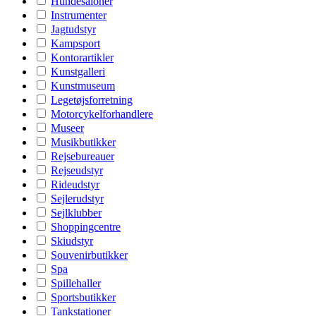
Hundesaloner
Instrumenter
Jagtudstyr
Kampsport
Kontorartikler
Kunstgalleri
Kunstmuseum
Legetøjsforretning
Motorcykelforhandlere
Museer
Musikbutikker
Rejsebureauer
Rejseudstyr
Rideudstyr
Sejlerudstyr
Sejlklubber
Shoppingcentre
Skiudstyr
Souvenirbutikker
Spa
Spillehaller
Sportsbutikker
Tankstationer