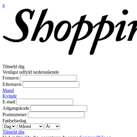
x
Tilmeld dig
Venligst udfyld nedenstående
Fornavn
Efternavn
Mand
Kvinde
E-mail
Adgangskode
Postnummer
Fødselsedag
Tilmeld dig