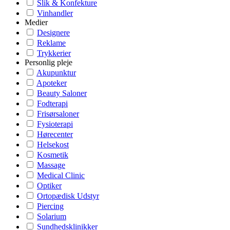
Slik & Konfekture
Vinhandler
Medier
Designere
Reklame
Trykkerier
Personlig pleje
Akupunktur
Apoteker
Beauty Saloner
Fodterapi
Frisørsaloner
Fysioterapi
Hørecenter
Helsekost
Kosmetik
Massage
Medical Clinic
Optiker
Ortopædisk Udstyr
Piercing
Solarium
Sundhedsklinikker