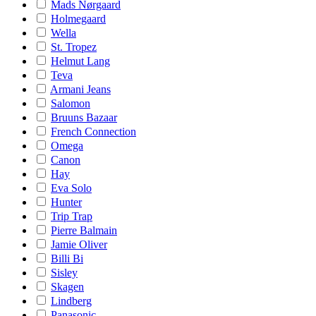
Mads Nørgaard
Holmegaard
Wella
St. Tropez
Helmut Lang
Teva
Armani Jeans
Salomon
Bruuns Bazaar
French Connection
Omega
Canon
Hay
Eva Solo
Hunter
Trip Trap
Pierre Balmain
Jamie Oliver
Billi Bi
Sisley
Skagen
Lindberg
Panasonic