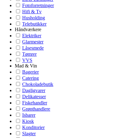
Fotoforretninger
Hifi & Tv
Husholding
Telebutikker
Håndværkere
Elektriker
Glarmester
Låsesmede
Tømrer
VVS
Mad & Vin
Bagerier
Catering
Chokoladebutik
Dagligvarer
Delikatesser
Fiskehandler
Grønthandlere
Isbarer
Kiosk
Konditorier
Slagter