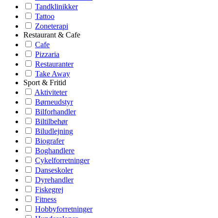
Tandklinikker
Tattoo
Zoneterapi
Restaurant & Cafe
Cafe
Pizzaria
Restauranter
Take Away
Sport & Fritid
Aktiviteter
Børneudstyr
Bilforhandler
Biltilbehør
Biludlejning
Biografer
Boghandlere
Cykelforretninger
Danseskoler
Dyrehandler
Fiskegrej
Fitness
Hobbyforretninger