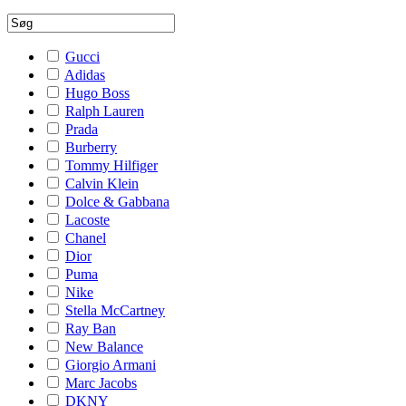
Gucci
Adidas
Hugo Boss
Ralph Lauren
Prada
Burberry
Tommy Hilfiger
Calvin Klein
Dolce & Gabbana
Lacoste
Chanel
Dior
Puma
Nike
Stella McCartney
Ray Ban
New Balance
Giorgio Armani
Marc Jacobs
DKNY