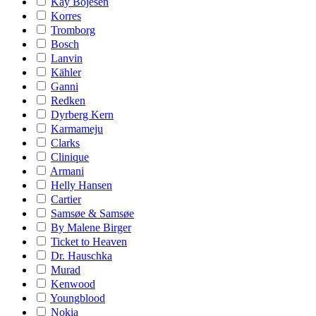
Kay Bojesen
Korres
Tromborg
Bosch
Lanvin
Kähler
Ganni
Redken
Dyrberg Kern
Karmameju
Clarks
Clinique
Armani
Helly Hansen
Cartier
Samsøe & Samsøe
By Malene Birger
Ticket to Heaven
Dr. Hauschka
Murad
Kenwood
Youngblood
Nokia