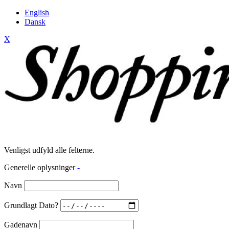
English
Dansk
X
Venligst udfyld alle felterne.
Generelle oplysninger
-
Navn
Grundlagt Dato?
Gadenavn