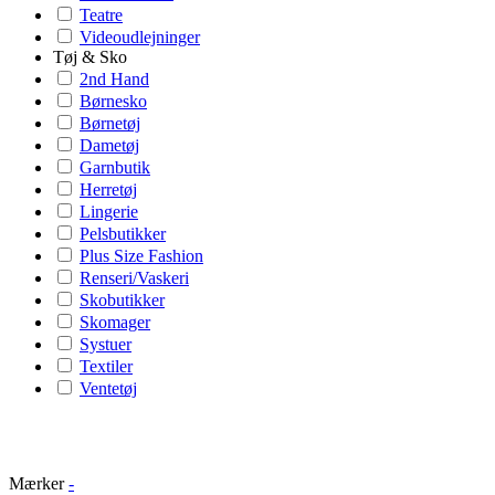
Teatre
Videoudlejninger
Tøj & Sko
2nd Hand
Børnesko
Børnetøj
Dametøj
Garnbutik
Herretøj
Lingerie
Pelsbutikker
Plus Size Fashion
Renseri/Vaskeri
Skobutikker
Skomager
Systuer
Textiler
Ventetøj
Mærker
-