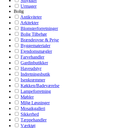
Smykker
Urmager
Bolig
Antikviteter
Arkitekter
Blomsterforretninger
Bolig Tilbehør
Brændeovne & Pejse
Byggematerialer
Ejendomsmægler
Farvehandler
Gardinbutikker
Haveudstyr
Indretningsbutik
Isenkræmmer
Køkken/Badeværelse
Lampeforretning
Møbler
Miljø Løsninger
Mosaikgalleri
Sikkerhed
Tæppehandler
Værktøj