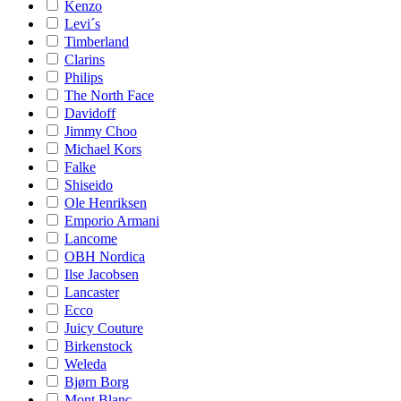
Kenzo
Levi´s
Timberland
Clarins
Philips
The North Face
Davidoff
Jimmy Choo
Michael Kors
Falke
Shiseido
Ole Henriksen
Emporio Armani
Lancome
OBH Nordica
Ilse Jacobsen
Lancaster
Ecco
Juicy Couture
Birkenstock
Weleda
Bjørn Borg
Mont Blanc