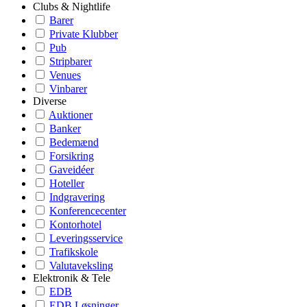
Clubs & Nightlife
Barer
Private Klubber
Pub
Stripbarer
Venues
Vinbarer
Diverse
Auktioner
Banker
Bedemænd
Forsikring
Gaveidéer
Hoteller
Indgravering
Konferencecenter
Kontorhotel
Leveringsservice
Trafikskole
Valutaveksling
Elektronik & Tele
EDB
EDB Løsninger