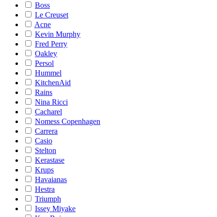
Boss
Le Creuset
Acne
Kevin Murphy
Fred Perry
Oakley
Persol
Hummel
KitchenAid
Rains
Nina Ricci
Cacharel
Nomess Copenhagen
Carrera
Casio
Stelton
Kerastase
Krups
Havaianas
Hestra
Triumph
Issey Miyake