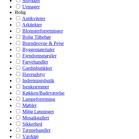
Smykker
Urmager
Bolig
Antikviteter
Arkitekter
Blomsterforretninger
Bolig Tilbehør
Brændeovne & Pejse
Byggematerialer
Ejendomsmægler
Farvehandler
Gardinbutikker
Haveudstyr
Indretningsbutik
Isenkræmmer
Køkken/Badeværelse
Lampeforretning
Møbler
Miljø Løsninger
Mosaikgalleri
Sikkerhed
Tæppehandler
Værktøj