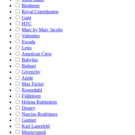
Biotherm
Royal Copenhagen
Gant
HTC
Marc by Marc Jacobs
Valentino
Escada
Lego
American Crew
Babyliss
Bulgari
Givenchy
Apple
Max Factor
Rosendahl
Fjällräven
Helena Rubinstein
Disney
Narciso Rodriguez
Garnier
Karl Lagerfeld
Moroccanoil