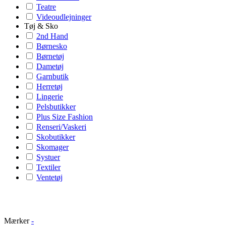
Teatre
Videoudlejninger
Tøj & Sko
2nd Hand
Børnesko
Børnetøj
Dametøj
Garnbutik
Herretøj
Lingerie
Pelsbutikker
Plus Size Fashion
Renseri/Vaskeri
Skobutikker
Skomager
Systuer
Textiler
Ventetøj
Mærker
-