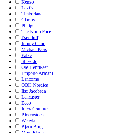
Kenzo
Levi´s
Timberland
Clarins
Philips
The North Face
Davidoff
Jimmy Choo
Michael Kors
Falke
Shiseido
Ole Henriksen
Emporio Armani
Lancome
OBH Nordica
Ilse Jacobsen
Lancaster
Ecco
Juicy Couture
Birkenstock
Weleda
Bjørn Borg
Mont Blanc