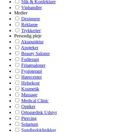
Slik & Konfekture
Vinhandler
Medier
Designere
Reklame
Trykkerier
Personlig pleje
Akupunktur
Apoteker
Beauty Saloner
Fodterapi
Frisørsaloner
Fysioterapi
Hørecenter
Helsekost
Kosmetik
Massage
Medical Clinic
Optiker
Ortopædisk Udstyr
Piercing
Solarium
Sundhedsklinikker