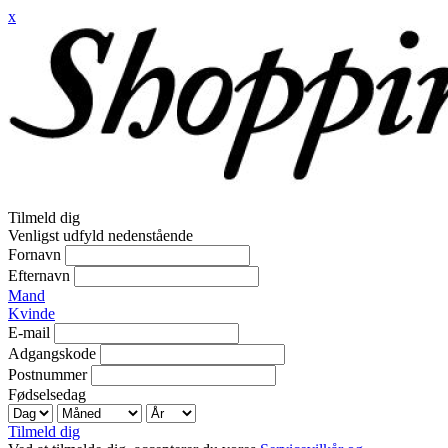
x
Tilmeld dig
Venligst udfyld nedenstående
Fornavn
Efternavn
Mand
Kvinde
E-mail
Adgangskode
Postnummer
Fødselsedag
Tilmeld dig