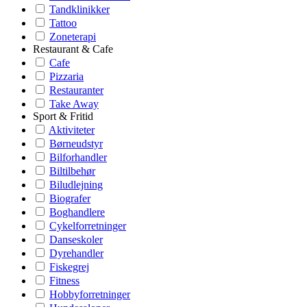
Tandklinikker
Tattoo
Zoneterapi
Restaurant & Cafe
Cafe
Pizzaria
Restauranter
Take Away
Sport & Fritid
Aktiviteter
Børneudstyr
Bilforhandler
Biltilbehør
Biludlejning
Biografer
Boghandlere
Cykelforretninger
Danseskoler
Dyrehandler
Fiskegrej
Fitness
Hobbyforretninger