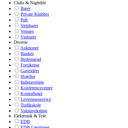
Clubs & Nightlife
Barer
Private Klubber
Pub
Stripbarer
Venues
Vinbarer
Diverse
Auktioner
Banker
Bedemænd
Forsikring
Gaveidéer
Hoteller
Indgravering
Konferencecenter
Kontorhotel
Leveringsservice
Trafikskole
Valutaveksling
Elektronik & Tele
EDB
EDB Løsninger