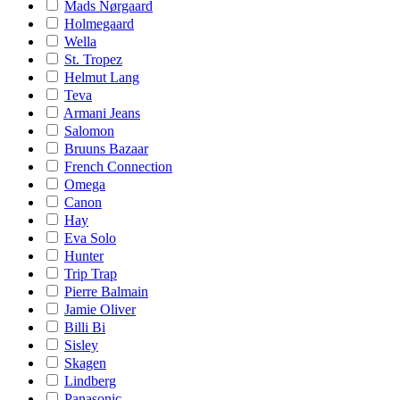
Mads Nørgaard
Holmegaard
Wella
St. Tropez
Helmut Lang
Teva
Armani Jeans
Salomon
Bruuns Bazaar
French Connection
Omega
Canon
Hay
Eva Solo
Hunter
Trip Trap
Pierre Balmain
Jamie Oliver
Billi Bi
Sisley
Skagen
Lindberg
Panasonic