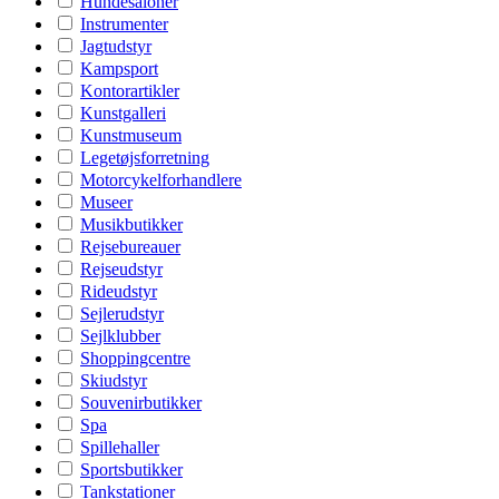
Hundesaloner
Instrumenter
Jagtudstyr
Kampsport
Kontorartikler
Kunstgalleri
Kunstmuseum
Legetøjsforretning
Motorcykelforhandlere
Museer
Musikbutikker
Rejsebureauer
Rejseudstyr
Rideudstyr
Sejlerudstyr
Sejlklubber
Shoppingcentre
Skiudstyr
Souvenirbutikker
Spa
Spillehaller
Sportsbutikker
Tankstationer