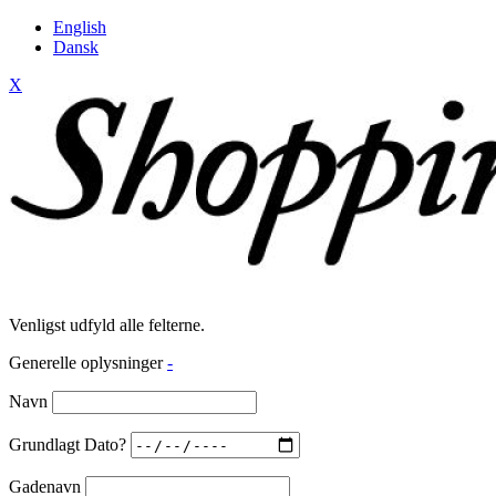
English
Dansk
X
Venligst udfyld alle felterne.
Generelle oplysninger
-
Navn
Grundlagt Dato?
Gadenavn