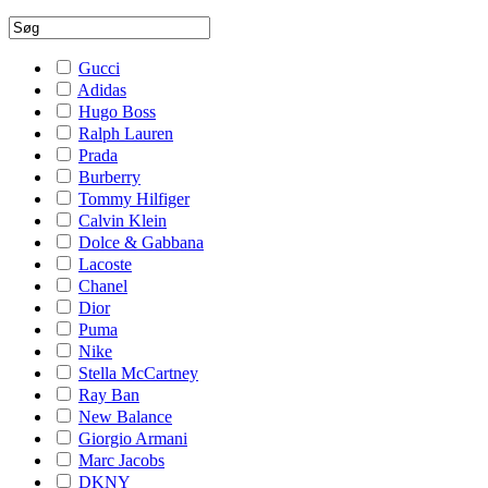
Gucci
Adidas
Hugo Boss
Ralph Lauren
Prada
Burberry
Tommy Hilfiger
Calvin Klein
Dolce & Gabbana
Lacoste
Chanel
Dior
Puma
Nike
Stella McCartney
Ray Ban
New Balance
Giorgio Armani
Marc Jacobs
DKNY