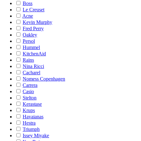
Boss
Le Creuset
Acne
Kevin Murphy
Fred Perry
Oakley
Persol
Hummel
KitchenAid
Rains
Nina Ricci
Cacharel
Nomess Copenhagen
Carrera
Casio
Stelton
Kerastase
Krups
Havaianas
Hestra
Triumph
Issey Miyake