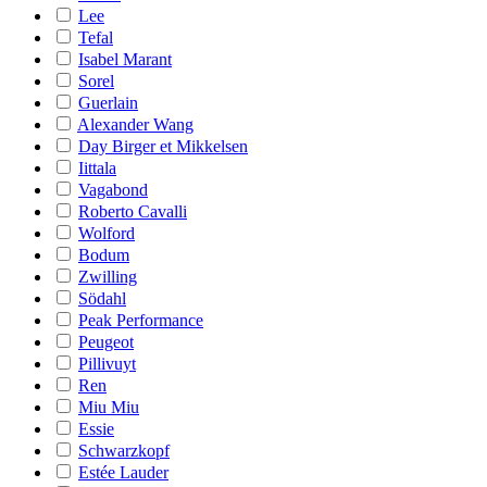
Lee
Tefal
Isabel Marant
Sorel
Guerlain
Alexander Wang
Day Birger et Mikkelsen
Iittala
Vagabond
Roberto Cavalli
Wolford
Bodum
Zwilling
Södahl
Peak Performance
Peugeot
Pillivuyt
Ren
Miu Miu
Essie
Schwarzkopf
Estée Lauder