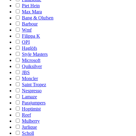
Piet Hein
Max Mara
Bang & Olufsen
Barbour
Wmf
Filippa K
OPI
Haglöfs
Style Masters
Microsoft
Quiksilver
JBS
Moncler
Saint Tropez
Nespresso
Lamaze
Parajumpers
Hoptimist
Reef
Mulberry
Jurlique
Scholl