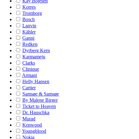
Kay Bojesen
Korres
Tromborg
Bosch
Lanvin
Kähler
Ganni
Redken
Dyrberg Kern
Karmameju
Clarks
Clinique
Armani
Helly Hansen
Cartier
Samsøe & Samsøe
By Malene Birger
Ticket to Heaven
Dr. Hauschka
Murad
Kenwood
Youngblood
Nokia