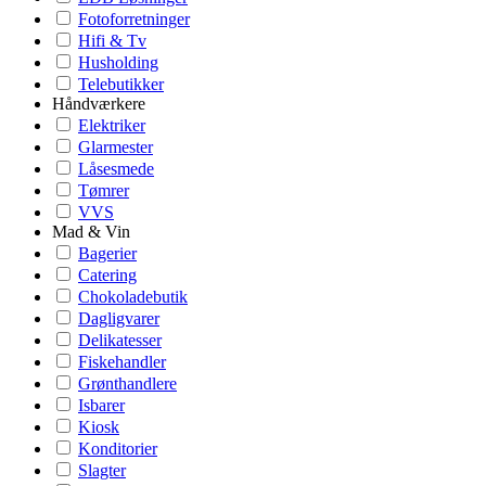
Fotoforretninger
Hifi & Tv
Husholding
Telebutikker
Håndværkere
Elektriker
Glarmester
Låsesmede
Tømrer
VVS
Mad & Vin
Bagerier
Catering
Chokoladebutik
Dagligvarer
Delikatesser
Fiskehandler
Grønthandlere
Isbarer
Kiosk
Konditorier
Slagter