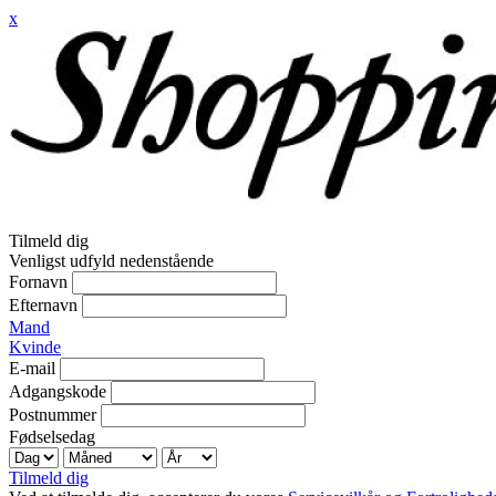
x
Tilmeld dig
Venligst udfyld nedenstående
Fornavn
Efternavn
Mand
Kvinde
E-mail
Adgangskode
Postnummer
Fødselsedag
Tilmeld dig