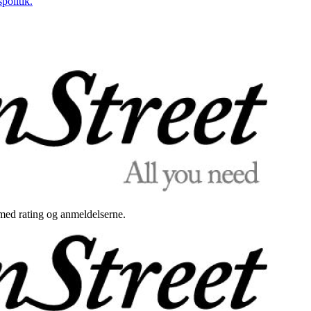
politik.
med rating og anmeldelserne.