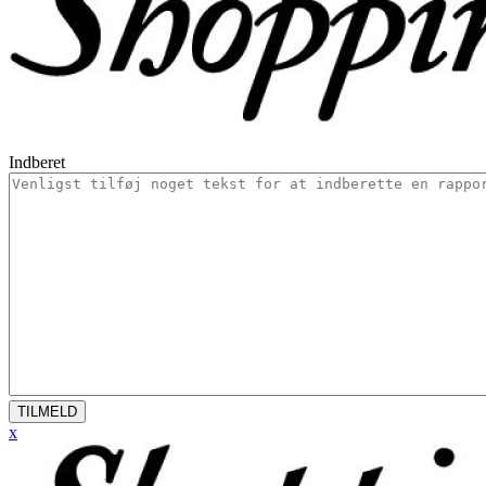
Indberet
TILMELD
x