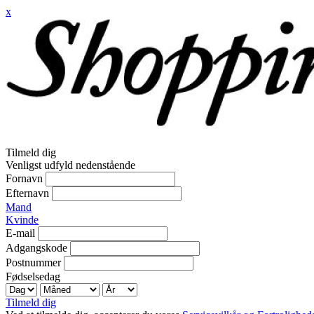
x
Tilmeld dig
Venligst udfyld nedenstående
Fornavn
Efternavn
Mand
Kvinde
E-mail
Adgangskode
Postnummer
Fødselsedag
Tilmeld dig