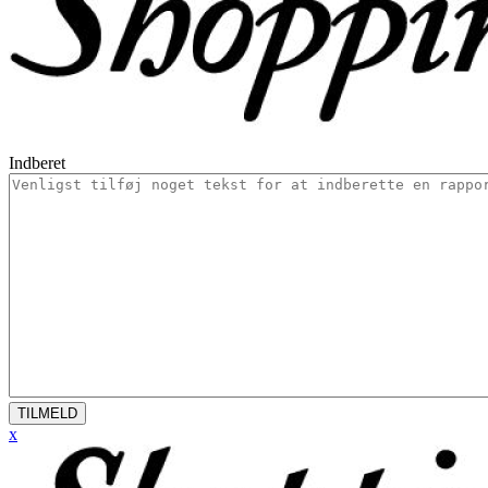
Indberet
TILMELD
x