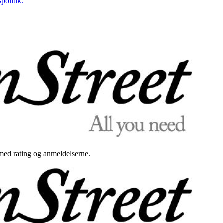
politik.
med rating og anmeldelserne.