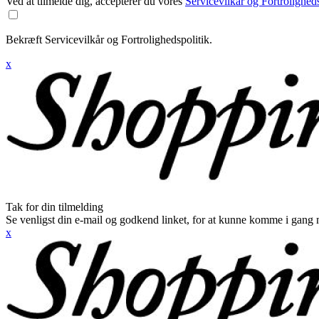
Ved at tilmelde dig, accepterer du vores
Servicevilkår og Fortroligheds
Bekræft Servicevilkår og Fortrolighedspolitik.
x
Tak for din tilmelding
Se venligst din e-mail og godkend linket, for at kunne komme i gang 
x