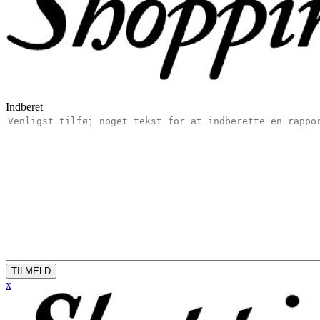
Indberet
TILMELD
x