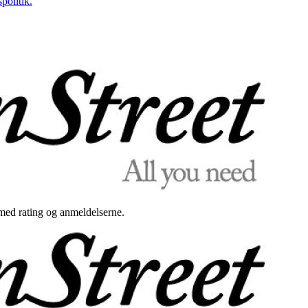
politik.
med rating og anmeldelserne.