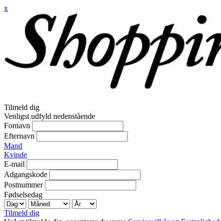
x
Tilmeld dig
Venligst udfyld nedenstående
Fornavn
Efternavn
Mand
Kvinde
E-mail
Adgangskode
Postnummer
Fødselsedag
Tilmeld dig