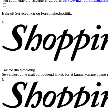
Ved at tilmelde dig, accepterer du vores
Servicevilkår og Fortroligheds
Bekræft Servicevilkår og Fortrolighedspolitik.
x
Tak for din tilmelding
Se venligst din e-mail og godkend linket, for at kunne komme i gang 
x