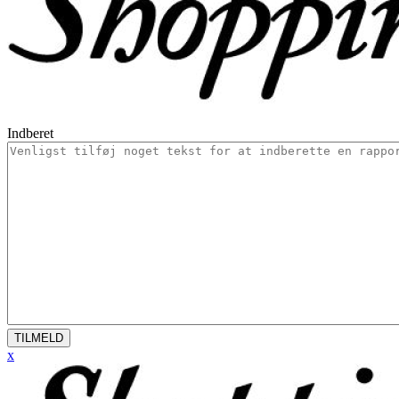
Indberet
TILMELD
x