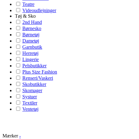
Teatre
Videoudlejninger
Tøj & Sko
2nd Hand
Børnesko
Børnetøj
Dametøj
Garnbutik
Herretøj
Lingerie
Pelsbutikker
Plus Size Fashion
Renseri/Vaskeri
Skobutikker
Skomager
Systuer
Textiler
Ventetøj
Mærker
-