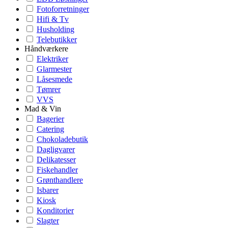
Fotoforretninger
Hifi & Tv
Husholding
Telebutikker
Håndværkere
Elektriker
Glarmester
Låsesmede
Tømrer
VVS
Mad & Vin
Bagerier
Catering
Chokoladebutik
Dagligvarer
Delikatesser
Fiskehandler
Grønthandlere
Isbarer
Kiosk
Konditorier
Slagter