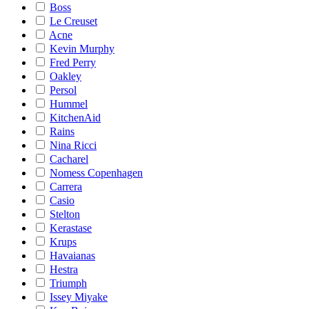
Boss
Le Creuset
Acne
Kevin Murphy
Fred Perry
Oakley
Persol
Hummel
KitchenAid
Rains
Nina Ricci
Cacharel
Nomess Copenhagen
Carrera
Casio
Stelton
Kerastase
Krups
Havaianas
Hestra
Triumph
Issey Miyake