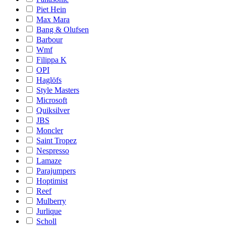
Piet Hein
Max Mara
Bang & Olufsen
Barbour
Wmf
Filippa K
OPI
Haglöfs
Style Masters
Microsoft
Quiksilver
JBS
Moncler
Saint Tropez
Nespresso
Lamaze
Parajumpers
Hoptimist
Reef
Mulberry
Jurlique
Scholl