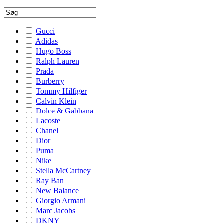
Gucci
Adidas
Hugo Boss
Ralph Lauren
Prada
Burberry
Tommy Hilfiger
Calvin Klein
Dolce & Gabbana
Lacoste
Chanel
Dior
Puma
Nike
Stella McCartney
Ray Ban
New Balance
Giorgio Armani
Marc Jacobs
DKNY