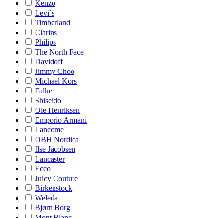
Kenzo
Levi´s
Timberland
Clarins
Philips
The North Face
Davidoff
Jimmy Choo
Michael Kors
Falke
Shiseido
Ole Henriksen
Emporio Armani
Lancome
OBH Nordica
Ilse Jacobsen
Lancaster
Ecco
Juicy Couture
Birkenstock
Weleda
Bjørn Borg
Mont Blanc