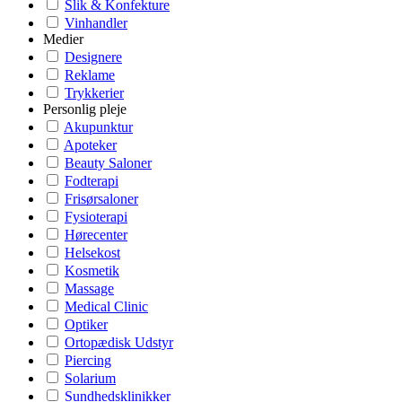
Slik & Konfekture
Vinhandler
Medier
Designere
Reklame
Trykkerier
Personlig pleje
Akupunktur
Apoteker
Beauty Saloner
Fodterapi
Frisørsaloner
Fysioterapi
Hørecenter
Helsekost
Kosmetik
Massage
Medical Clinic
Optiker
Ortopædisk Udstyr
Piercing
Solarium
Sundhedsklinikker