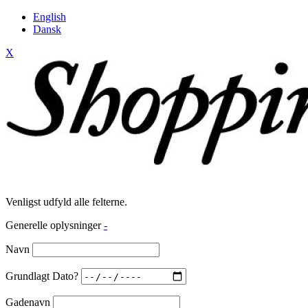
English
Dansk
X
Venligst udfyld alle felterne.
Generelle oplysninger
-
Navn
Grundlagt Dato?
Gadenavn