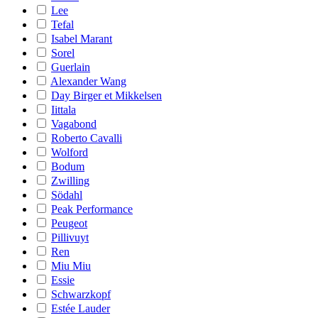
Lee
Tefal
Isabel Marant
Sorel
Guerlain
Alexander Wang
Day Birger et Mikkelsen
Iittala
Vagabond
Roberto Cavalli
Wolford
Bodum
Zwilling
Södahl
Peak Performance
Peugeot
Pillivuyt
Ren
Miu Miu
Essie
Schwarzkopf
Estée Lauder