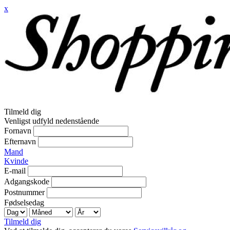
x
Tilmeld dig
Venligst udfyld nedenstående
Fornavn
Efternavn
Mand
Kvinde
E-mail
Adgangskode
Postnummer
Fødselsedag
Tilmeld dig