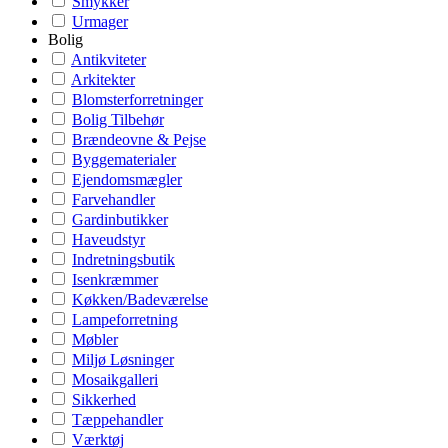
Smykker
Urmager
Bolig
Antikviteter
Arkitekter
Blomsterforretninger
Bolig Tilbehør
Brændeovne & Pejse
Byggematerialer
Ejendomsmægler
Farvehandler
Gardinbutikker
Haveudstyr
Indretningsbutik
Isenkræmmer
Køkken/Badeværelse
Lampeforretning
Møbler
Miljø Løsninger
Mosaikgalleri
Sikkerhed
Tæppehandler
Værktøj