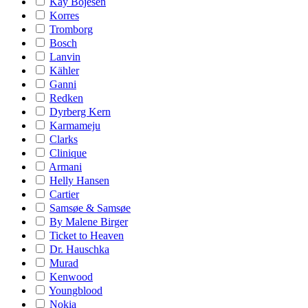
Kay Bojesen
Korres
Tromborg
Bosch
Lanvin
Kähler
Ganni
Redken
Dyrberg Kern
Karmameju
Clarks
Clinique
Armani
Helly Hansen
Cartier
Samsøe & Samsøe
By Malene Birger
Ticket to Heaven
Dr. Hauschka
Murad
Kenwood
Youngblood
Nokia