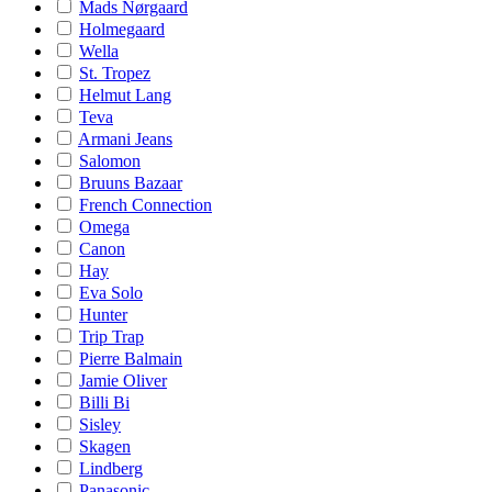
Mads Nørgaard
Holmegaard
Wella
St. Tropez
Helmut Lang
Teva
Armani Jeans
Salomon
Bruuns Bazaar
French Connection
Omega
Canon
Hay
Eva Solo
Hunter
Trip Trap
Pierre Balmain
Jamie Oliver
Billi Bi
Sisley
Skagen
Lindberg
Panasonic