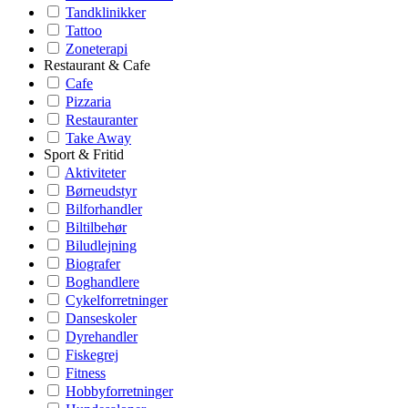
Tandklinikker
Tattoo
Zoneterapi
Restaurant & Cafe
Cafe
Pizzaria
Restauranter
Take Away
Sport & Fritid
Aktiviteter
Børneudstyr
Bilforhandler
Biltilbehør
Biludlejning
Biografer
Boghandlere
Cykelforretninger
Danseskoler
Dyrehandler
Fiskegrej
Fitness
Hobbyforretninger