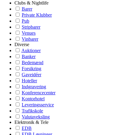
Clubs & Nightlife
Barer
Private Klubber
Pub
Stripbarer
Venues
Vinbarer
Diverse
Auktioner
Banker
Bedemænd
Forsikring
Gaveidéer
Hoteller
Indgravering
Konferencecenter
Kontorhotel
Leveringsservice
Trafikskole
Valutaveksling
Elektronik & Tele
EDB
EDB Løsninger