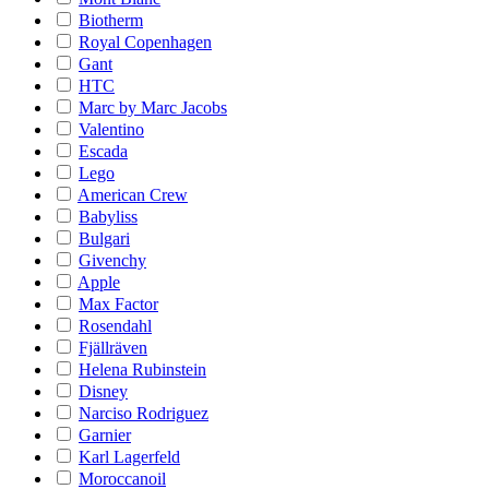
Biotherm
Royal Copenhagen
Gant
HTC
Marc by Marc Jacobs
Valentino
Escada
Lego
American Crew
Babyliss
Bulgari
Givenchy
Apple
Max Factor
Rosendahl
Fjällräven
Helena Rubinstein
Disney
Narciso Rodriguez
Garnier
Karl Lagerfeld
Moroccanoil