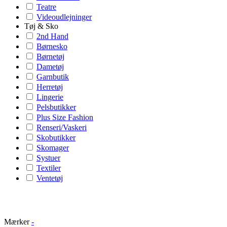
Teatre
Videoudlejninger
Tøj & Sko
2nd Hand
Børnesko
Børnetøj
Dametøj
Garnbutik
Herretøj
Lingerie
Pelsbutikker
Plus Size Fashion
Renseri/Vaskeri
Skobutikker
Skomager
Systuer
Textiler
Ventetøj
Mærker
-