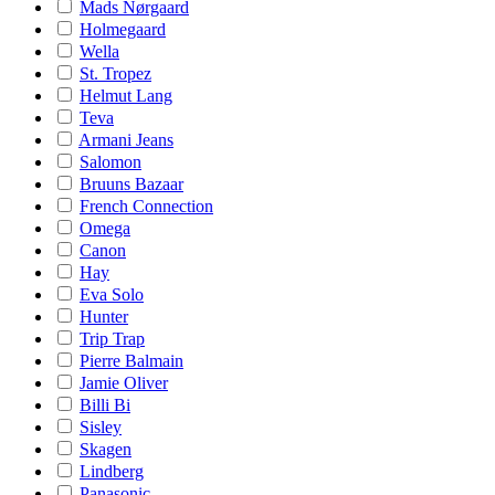
Mads Nørgaard
Holmegaard
Wella
St. Tropez
Helmut Lang
Teva
Armani Jeans
Salomon
Bruuns Bazaar
French Connection
Omega
Canon
Hay
Eva Solo
Hunter
Trip Trap
Pierre Balmain
Jamie Oliver
Billi Bi
Sisley
Skagen
Lindberg
Panasonic