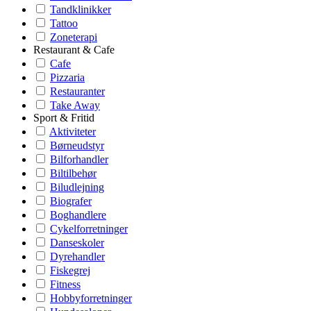
Tandklinikker
Tattoo
Zoneterapi
Restaurant & Cafe
Cafe
Pizzaria
Restauranter
Take Away
Sport & Fritid
Aktiviteter
Børneudstyr
Bilforhandler
Biltilbehør
Biludlejning
Biografer
Boghandlere
Cykelforretninger
Danseskoler
Dyrehandler
Fiskegrej
Fitness
Hobbyforretninger