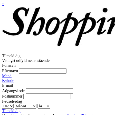
x
Tilmeld dig
Venligst udfyld nedenstående
Fornavn
Efternavn
Mand
Kvinde
E-mail
Adgangskode
Postnummer
Fødselsedag
Tilmeld dig