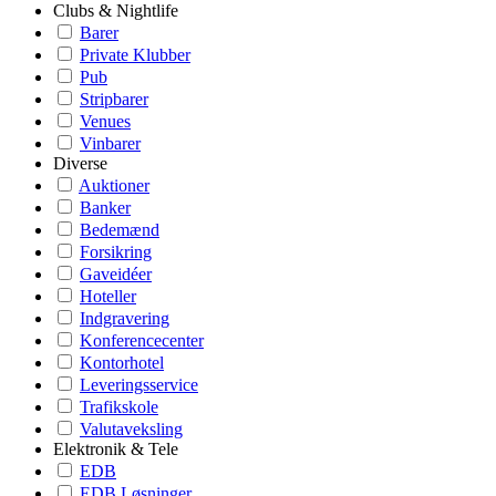
Clubs & Nightlife
Barer
Private Klubber
Pub
Stripbarer
Venues
Vinbarer
Diverse
Auktioner
Banker
Bedemænd
Forsikring
Gaveidéer
Hoteller
Indgravering
Konferencecenter
Kontorhotel
Leveringsservice
Trafikskole
Valutaveksling
Elektronik & Tele
EDB
EDB Løsninger