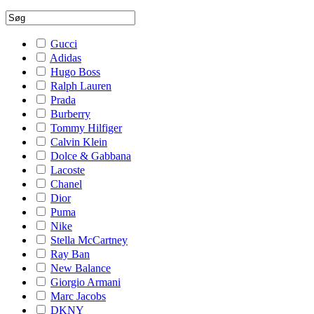
Gucci
Adidas
Hugo Boss
Ralph Lauren
Prada
Burberry
Tommy Hilfiger
Calvin Klein
Dolce & Gabbana
Lacoste
Chanel
Dior
Puma
Nike
Stella McCartney
Ray Ban
New Balance
Giorgio Armani
Marc Jacobs
DKNY