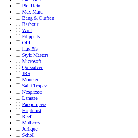
Piet Hein
Max Mara
Bang & Olufsen
Barbour
Wmf
Filippa K
OPI
Haglöfs
Style Masters
Microsoft
Quiksilver
JBS
Moncler
Saint Tropez
Nespresso
Lamaze
Parajumpers
Hoptimist
Reef
Mulberry
Jurlique
Scholl