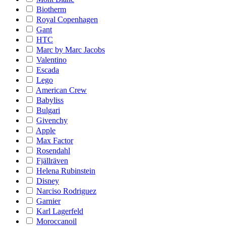
Biotherm
Royal Copenhagen
Gant
HTC
Marc by Marc Jacobs
Valentino
Escada
Lego
American Crew
Babyliss
Bulgari
Givenchy
Apple
Max Factor
Rosendahl
Fjällräven
Helena Rubinstein
Disney
Narciso Rodriguez
Garnier
Karl Lagerfeld
Moroccanoil