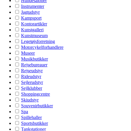
Hundesaloner
Instrumenter
Jagtudstyr
Kampsport
Kontorartikler
Kunstgalleri
Kunstmuseum
Legetøjsforretning
Motorcykelforhandlere
Museer
Musikbutikker
Rejsebureauer
Rejseudstyr
Rideudstyr
Sejlerudstyr
Sejlklubber
Shoppingcentre
Skiudstyr
Souvenirbutikker
Spa
Spillehaller
Sportsbutikker
Tankstationer