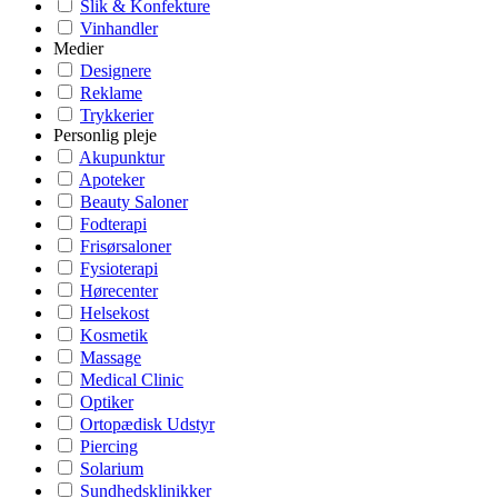
Slik & Konfekture
Vinhandler
Medier
Designere
Reklame
Trykkerier
Personlig pleje
Akupunktur
Apoteker
Beauty Saloner
Fodterapi
Frisørsaloner
Fysioterapi
Hørecenter
Helsekost
Kosmetik
Massage
Medical Clinic
Optiker
Ortopædisk Udstyr
Piercing
Solarium
Sundhedsklinikker