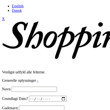
English
Dansk
X
Venligst udfyld alle felterne.
Generelle oplysninger
-
Navn
Grundlagt Dato?
Gadenavn