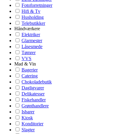
Fotoforretninger
Hifi & Tv
Husholding
Telebutikker
Håndværkere
Elektriker
Glarmester
Låsesmede
Tømrer
VVS
Mad & Vin
Bagerier
Catering
Chokoladebutik
Dagligvarer
Delikatesser
Fiskehandler
Grønthandlere
Isbarer
Kiosk
Konditorier
Slagter