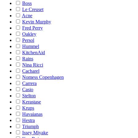
Boss
Le Creuset
Acne
Kevin Murphy
Fred Perry
Oakley
Persol
Hummel
KitchenAid
Rains
Nina Ricci
Cacharel
Nomess Copenhagen
Carrera
Casio
Stelton
Kerastase
Krups
Havaianas
Hestra
Triumph
Issey Miyake