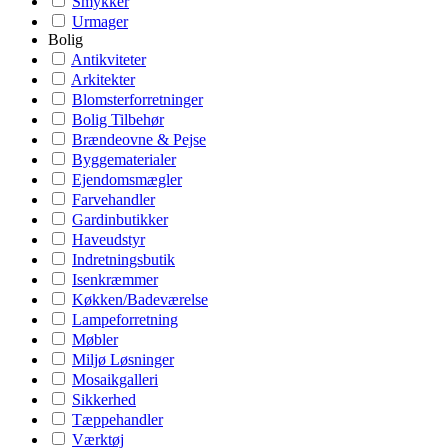
Smykker
Urmager
Bolig
Antikviteter
Arkitekter
Blomsterforretninger
Bolig Tilbehør
Brændeovne & Pejse
Byggematerialer
Ejendomsmægler
Farvehandler
Gardinbutikker
Haveudstyr
Indretningsbutik
Isenkræmmer
Køkken/Badeværelse
Lampeforretning
Møbler
Miljø Løsninger
Mosaikgalleri
Sikkerhed
Tæppehandler
Værktøj