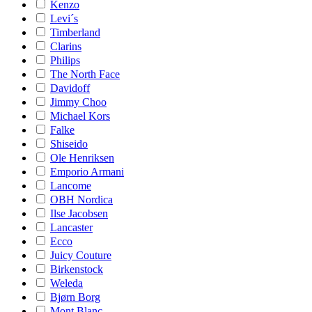
Kenzo
Levi´s
Timberland
Clarins
Philips
The North Face
Davidoff
Jimmy Choo
Michael Kors
Falke
Shiseido
Ole Henriksen
Emporio Armani
Lancome
OBH Nordica
Ilse Jacobsen
Lancaster
Ecco
Juicy Couture
Birkenstock
Weleda
Bjørn Borg
Mont Blanc