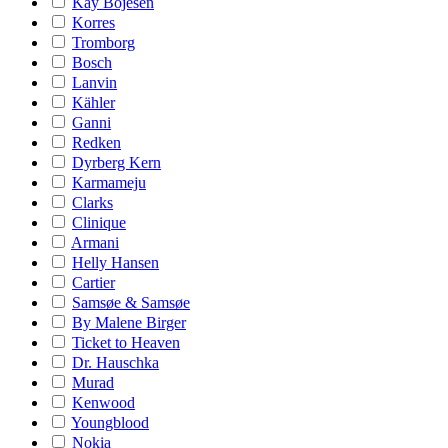
Kay Bojesen
Korres
Tromborg
Bosch
Lanvin
Kähler
Ganni
Redken
Dyrberg Kern
Karmameju
Clarks
Clinique
Armani
Helly Hansen
Cartier
Samsøe & Samsøe
By Malene Birger
Ticket to Heaven
Dr. Hauschka
Murad
Kenwood
Youngblood
Nokia