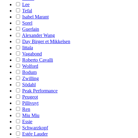
Lee
Tefal
Isabel Marant
Sorel
Guerlain
Alexander Wang
Day Birger et Mikkelsen
Iittala
Vagabond
Roberto Cavalli
Wolford
Bodum
Zwilling
Södahl
Peak Performance
Peugeot
Pillivuyt
Ren
Miu Miu
Essie
Schwarzkopf
Estée Lauder